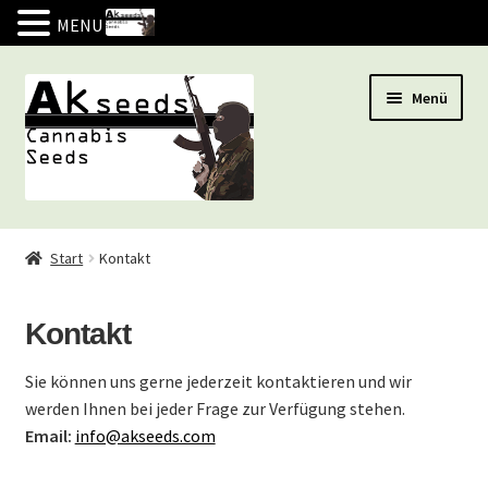
MENU
Zur
Zum
Menü
Navigation
Inhalt
springen
springen
Marihuana Samen
Start
Kontakt
ANGEBOT
Kontakt
Indoor
Sie können uns gerne jederzeit kontaktieren und wir
Outdoor
werden Ihnen bei jeder Frage zur Verfügung stehen.
Email:
info@akseeds.com
Autoflow