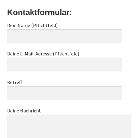
Fast Flowering
Kontaktformular:
GOLD Strains Edition
Dein Name (Pflichtfeld)
PLATINUM Strains Edition
Deine E-Mail-Adresse (Pflichtfeld)
Keimung von Samen
Warenkorb
Betreff
Mein Konto
Versandkosten
Deine Nachricht
Kontakt