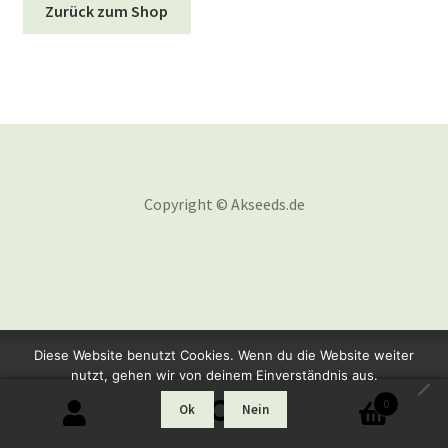
Zurück zum Shop
Fast Flowering
GOLD Strains Edition
PLATINUM Strains Edition
Keimung von Samen
Copyright © Akseeds.de
Warenkorb
Mein Konto
Versandkosten
Diese Website benutzt Cookies. Wenn du die Website weiter
nutzt, gehen wir von deinem Einverständnis aus.
Kontakt
0
Ok
Nein
Suchen
Suchen