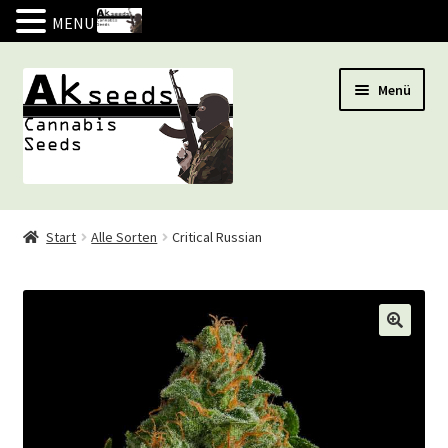
MENU
Zur
Zum
Menü
Navigation
Inhalt
springen
springen
Marihuana Samen
Start
Alle Sorten
Critical Russian
ANGEBOT
Indoor
Outdoor
Autoflow