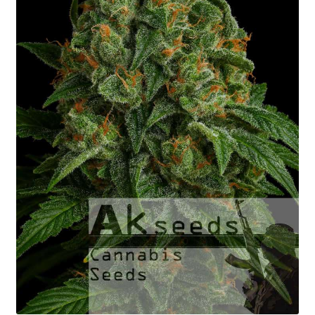
Fast Flowering
GOLD Strains Edition
PLATINUM Strains Edition
Keimung von Samen
Warenkorb
Mein Konto
Versandkosten
Kontakt