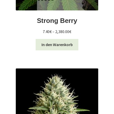
Strong Berry
Preisspanne:
7.40
€
–
2,380.00
€
7.40€
Dieses
bis
In den Warenkorb
Produkt
2,380.00€
weist
mehrere
Varianten
auf.
Die
Optionen
können
auf
der
Produktseite