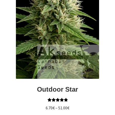
gewählt
werden
Outdoor Star
Bewertet mit
Preisspanne:
6.70
€
–
51.00
€
5.00
von 5
6.70€