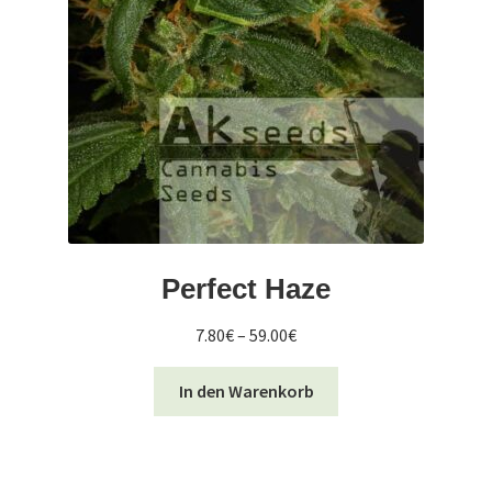
Perfect Haze
Preisspanne:
7.80
€
–
59.00
€
7.80€
Dieses
bis
In den Warenkorb
Produkt
59.00€
weist
mehrere
Varianten