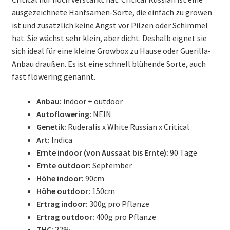
ausgezeichnete Hanfsamen-Sorte, die einfach zu growen
ist und zusätzlich keine Angst vor Pilzen oder Schimmel
hat. Sie wächst sehr klein, aber dicht. Deshalb eignet sie
sich ideal für eine kleine Growbox zu Hause oder Guerilla-
Anbau draußen. Es ist eine schnell blühende Sorte, auch
fast flowering genannt.
Anbau:
indoor + outdoor
Autoflowering:
NEIN
Genetik:
Ruderalis x White Russian x Critical
Art:
Indica
Ernte indoor (von Aussaat bis Ernte):
90 Tage
Ernte outdoor:
September
Höhe indoor:
90cm
Höhe outdoor:
150cm
Ertrag indoor:
300g pro Pflanze
Ertrag outdoor:
400g pro Pflanze
THC:
22%