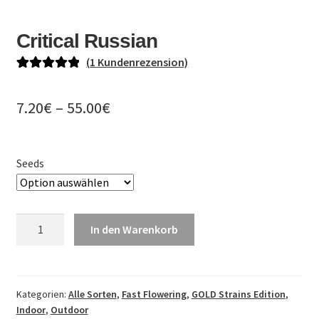
DE
Critical Russian
EN
(
1
Kundenrezension)
PL
Bewertet mit
1
5.00
von 5,
Preisspanne:
7.20
€
–
55.00
€
basierend auf
7.20€
Kundenbewe
rtung
bis
Seeds
55.00€
Critical
In den Warenkorb
Russian
Menge
Kategorien:
Alle Sorten
,
Fast Flowering
,
GOLD Strains Edition
,
Indoor
,
Outdoor