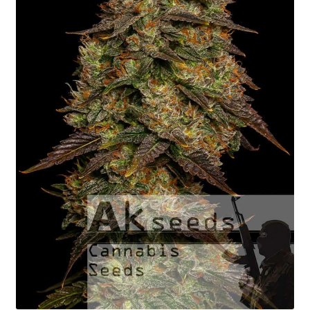
Fast Flowering
GOLD Strains Edition
PLATINUM Strains Edition
Keimung von Samen
Warenkorb
Mein Konto
Versandkosten
Kontakt