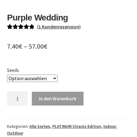
DE
Purple Wedding
EN
(
1
Kundenrezension)
PL
Bewertet mit
1
5.00
von 5,
Preisspanne:
7.40
€
–
57.00
€
basierend auf
7.40€
Kundenbewe
rtung
bis
Seeds
57.00€
Purple
In den Warenkorb
Wedding
Menge
Kategorien:
Alle Sorten
,
PLATINUM Strains Edition
,
Indoor
,
Outdoor