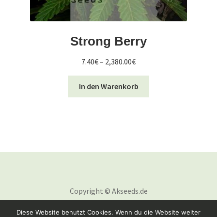
Strong Berry
Preisspanne:
7.40
€
–
2,380.00
€
7.40€
Dieses
bis
In den Warenkorb
Produkt
2,380.00€
weist
mehrere
Varianten
auf.
Die
Optionen
können
auf
Copyright © Akseeds.de
der
Diese Website benutzt Cookies. Wenn du die Website weiter
Produktseite