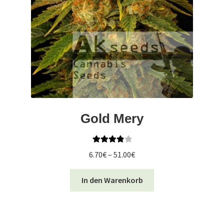
Gold Mery
Bewertet
Preisspanne:
6.70
€
–
51.00
€
mit
4.00
6.70€
von 5
Dieses
bis
In den Warenkorb
Produkt
51.00€
weist
mehrere