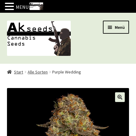
MENU
Zur
Zum
Menü
Navigation
Inhalt
springen
springen
Marihuana Samen
Start
Alle Sorten
Purple Wedding
ANGEBOT
Indoor
Outdoor
Autoflow